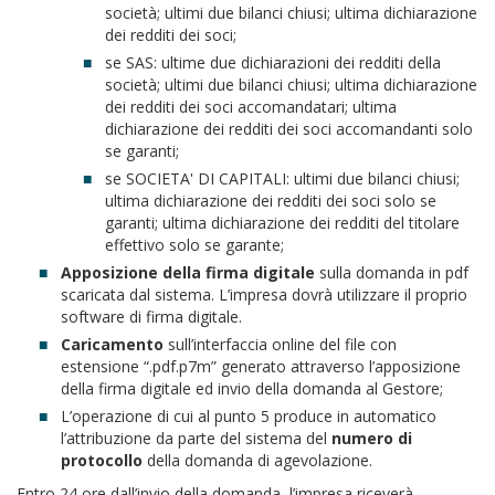
società; ultimi due bilanci chiusi; ultima dichiarazione
dei redditi dei soci;
se SAS: ultime due dichiarazioni dei redditi della
società; ultimi due bilanci chiusi; ultima dichiarazione
dei redditi dei soci accomandatari; ultima
dichiarazione dei redditi dei soci accomandanti solo
se garanti;
se SOCIETA' DI CAPITALI: ultimi due bilanci chiusi;
ultima dichiarazione dei redditi dei soci solo se
garanti; ultima dichiarazione dei redditi del titolare
effettivo solo se garante;
Apposizione della firma digitale
sulla domanda in pdf
scaricata dal sistema. L’impresa dovrà utilizzare il proprio
software di firma digitale.
Caricamento
sull’interfaccia online del file con
estensione “.pdf.p7m” generato attraverso l’apposizione
della firma digitale ed invio della domanda al Gestore;
L’operazione di cui al punto 5 produce in automatico
l’attribuzione da parte del sistema del
numero di
protocollo
della domanda di agevolazione.
Entro 24 ore dall’invio della domanda, l’impresa riceverà